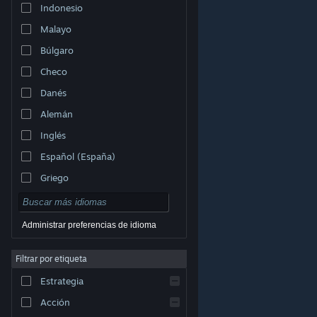
Indonesio
Malayo
Búlgaro
Checo
Danés
Alemán
Inglés
Español (España)
Griego
Administrar preferencias de idioma
Filtrar por etiqueta
© Valve Corporation. Todos los derechos reservados.
Todas las marcas registradas pertenecen a sus
respectivos dueños en EE. UU. y otros países.
Política
Estrategia
de Privacidad
|
Información legal
|
Accesibilidad
|
Acuerdo de Suscriptor a Steam
|
Reembolsos
|
Cookies
Acción