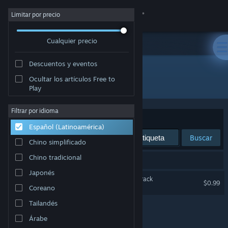
Iniciar sesión
Limitar por precio
Cualquier precio
Tienda
Descuentos y eventos
Comunidad
Ocultar los artículos Free to
Desarrollador: Abdenara
Play
Acerca de
Filtrar por idioma
Ordenar por
Relevancia
Español (Latinoamérica)
Soporte
Buscar
Chino simplificado
Cambiar idioma
Chino tradicional
1 resultado coincide con la búsqueda.
Japonés
Obtener la aplicación de Steam Mobile
Clans to Kingdoms Soundtrack
$0.99
Coreano
Ver versión clásica
Tailandés
Árabe