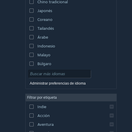
Chino tradicional
Japonés
Coreano
Tailandés
Árabe
Indonesio
Malayo
Búlgaro
Checo
Danés
Administrar preferencias de idioma
Alemán
Filtrar por etiqueta
Inglés
Indie
Español (España)
Acción
Griego
Aventura