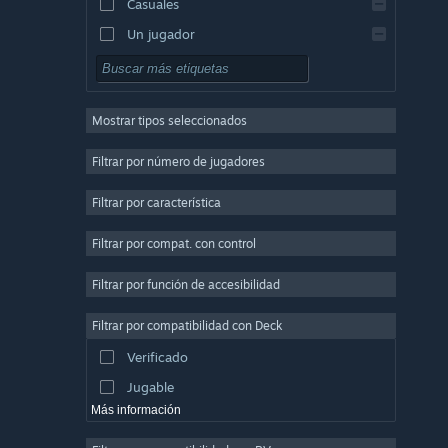
Casuales
Un jugador
Simuladores
Rol
Mostrar tipos seleccionados
Estrategia
2D
Filtrar por número de jugadores
Acceso anticipado
Filtrar por característica
3D
Filtrar por compat. con control
Free to Play
Atmosféricos
Filtrar por función de accesibilidad
Buena trama
Filtrar por compatibilidad con Deck
Coloridos
Verificado
Exploración
Jugable
Más información