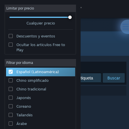
Iniciar sesión
Limitar por precio
Cualquier precio
Tienda
Descuentos y eventos
Comunidad
Ocultar los artículos Free to
Desarrollador: 👁️
Play
Acerca de
Filtrar por idioma
Ordenar por
Relevancia
Español (Latinoamérica)
Soporte
Buscar
Chino simplificado
Cambiar idioma
Chino tradicional
0 resultado(s) coinciden con la búsqueda.
Japonés
Obtener la aplicación de Steam Mobile
Coreano
Ver versión clásica
Tailandés
Árabe