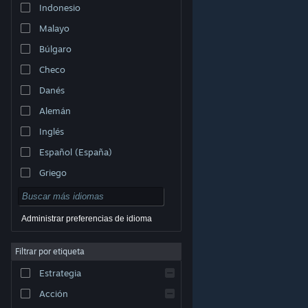
Indonesio
Malayo
Búlgaro
Checo
Danés
Alemán
Inglés
Español (España)
Griego
Administrar preferencias de idioma
Filtrar por etiqueta
© Valve Corporation. Todos los derechos reservados.
Todas las marcas registradas pertenecen a sus
respectivos dueños en EE. UU. y otros países.
Política
Estrategia
de Privacidad
|
Información legal
|
Accesibilidad
|
Acuerdo de Suscriptor a Steam
|
Reembolsos
|
Cookies
Acción