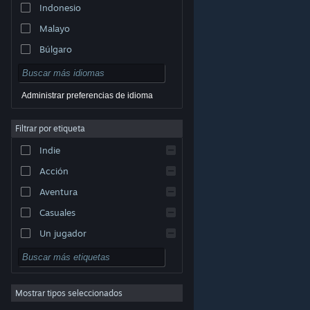
Indonesio
Malayo
Búlgaro
Checo
Danés
Administrar preferencias de idioma
Alemán
Filtrar por etiqueta
Inglés
Indie
Español (España)
Acción
Griego
Aventura
Casuales
Un jugador
© Valve Corporation. Todos los derechos reservados.
Simuladores
Todas las marcas registradas pertenecen a sus
respectivos dueños en EE. UU. y otros países.
Política
Rol
de Privacidad
|
Información legal
|
Accesibilidad
|
Acuerdo de Suscriptor a Steam
|
Reembolsos
|
Cookies
Mostrar tipos seleccionados
Estrategia