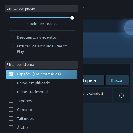
Iniciar sesión
Limitar por precio
Cualquier precio
Tienda
Descuentos y eventos
Comunidad
Ocultar los artículos Free to
Desarrollador: 電脳遊戯最高会議
Play
Acerca de
Filtrar por idioma
Ordenar por
Relevancia
Español (Latinoamérica)
Soporte
Buscar
Chino simplificado
Cambiar idioma
Chino tradicional
0 resultado(s) coinciden con la búsqueda. Se han excluido 2
títulos según tus preferencias.
Japonés
Obtener la aplicación de Steam Mobile
Coreano
Ver versión clásica
Tailandés
Árabe