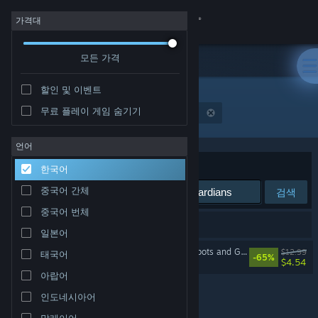
로그인
가격대
모든 가격
상점
할인 및 이벤트
커뮤니티
무료 플레이 게임 숨기기
"Stranded: Alien Dawn - Robots and Guardians"
정보
언어
정렬 기준
연관성
한국어
지원
중국어 간체
검색
중국어 번체
언어 변경
검색 결과가 1개 있습니다.
일본어
Steam 모바일 앱 다운로드
Stranded: Alien Dawn - Robots and Guardians
$12.99
태국어
-65%
$4.54
아랍어
PC 웹사이트 보기
인도네시아어
말레이어