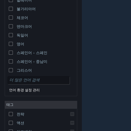
불가리아어
체코어
덴마크어
독일어
영어
스페인어 - 스페인
스페인어 - 중남미
그리스어
언어 환경 설정 관리
태그
© Valve Corporation. 모든 권리 보유. 모든 상표는 미국
전략
및 기타 국가에서 각각 해당 소유자의 재산입니다.
개인정
보 처리방침
|
법적 고지
|
접근성
|
Steam 이용 약관
|
환불
|
쿠키
액션