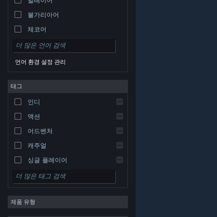
불가리아어
체코어
덴마크어
독일어
언어 환경 설정 관리
영어
태그
스페인어 - 스페인
스페인어 - 중남미
인디
그리스어
액션
어드벤처
캐주얼
싱글 플레이어
시뮬레이션
© Valve Corporation. 모든 권리 보유. 모든 상표는 미국
RPG
및 기타 국가에서 각각 해당 소유자의 재산입니다.
개인정
보 처리방침
|
법적 고지
|
접근성
|
Steam 이용 약관
|
제품 유형
환불
|
쿠키
전략