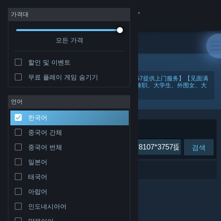
로그인
가격대
모든 가격
상점
할인 및 이벤트
커뮤니티
무료 플레이 게임 숨기기
"昆明约妹妹约茶约炮服务电【微芯193*8107*3757提供上门服务】【见面满
意再给钱，当面给钱更安全】-这里有各地小姐、兼职、大学生、外围女、大
圈中圈。gwanh"
정보
언어
한국어
지원
정렬 기준
연관성
중국어 간체
검색
중국어 번체
언어 변경
일본어
검색 결과가 0개 있습니다.
Steam 모바일 앱 다운로드
태국어
아랍어
PC 웹사이트 보기
인도네시아어
말레이어