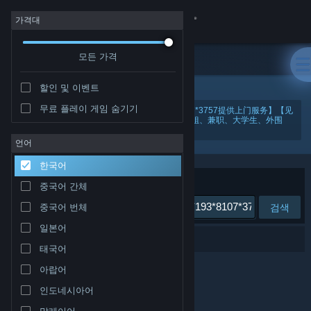
로그인
가격대
모든 가격
상점
할인 및 이벤트
커뮤니티
무료 플레이 게임 숨기기
"北京（按摩全套服务上门）按摩【微芯193*8107*3757提供上门服务】【见
面满意再给钱，当面给钱更安全】-这里有各地小姐、兼职、大学生、外围
女、大圈中圈。gfcel"
정보
언어
한국어
지원
정렬 기준
연관성
중국어 간체
검색
중국어 번체
언어 변경
일본어
검색 결과가 0개 있습니다.
Steam 모바일 앱 다운로드
태국어
아랍어
PC 웹사이트 보기
인도네시아어
말레이어