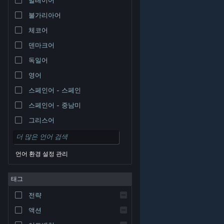
불가리아어
체코어
덴마크어
독일어
영어
스페인어 - 스페인
스페인어 - 중남미
그리스어
언어 환경 설정 관리
태그
© Valve Corporation. 모든 권리 보유. 모든 상표는 미국
전략
및 기타 국가에서 각각 해당 소유자의 재산입니다.
개인정
보 처리방침
|
법적 고지
|
접근성
|
Steam 이용 약관
|
환불
|
쿠키
액션