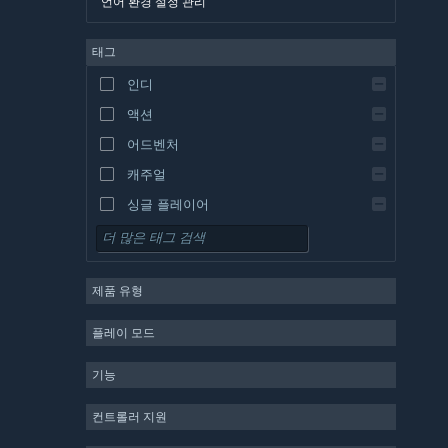
언어 환경 설정 관리
영어
태그
스페인어 - 스페인
스페인어 - 중남미
인디
그리스어
액션
어드벤처
캐주얼
싱글 플레이어
시뮬레이션
RPG
제품 유형
전략
2D
플레이 모드
앞서 해보기
기능
3D
무료 플레이
컨트롤러 지원
분위기 있는