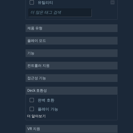
유틸리티
무료 플레이
RPG
제품 유형
MMO
인디
플레이 모드
앞서 해보기
기능
캐주얼
시뮬레이션
컨트롤러 지원
레이싱
접근성 기능
스포츠
Deck 호환성
동영상 제작
완벽 호환
사진 편집
플레이 가능
더 알아보기
VR 지원