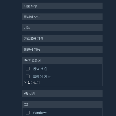
제품 유형
MMO
인디
플레이 모드
앞서 해보기
기능
캐주얼
시뮬레이션
컨트롤러 지원
레이싱
접근성 기능
스포츠
Deck 호환성
동영상 제작
완벽 호환
사진 편집
플레이 가능
더 알아보기
VR 지원
OS
Windows