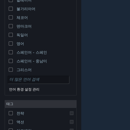
불가리아어
체코어
덴마크어
독일어
영어
스페인어 - 스페인
스페인어 - 중남미
그리스어
언어 환경 설정 관리
태그
© Valve Corporation. 모든 권리 보유. 모든 상표는 미국
전략
및 기타 국가에서 각각 해당 소유자의 재산입니다.
개인정
보 처리방침
|
법적 고지
|
접근성
|
Steam 이용 약관
|
환불
|
쿠키
액션