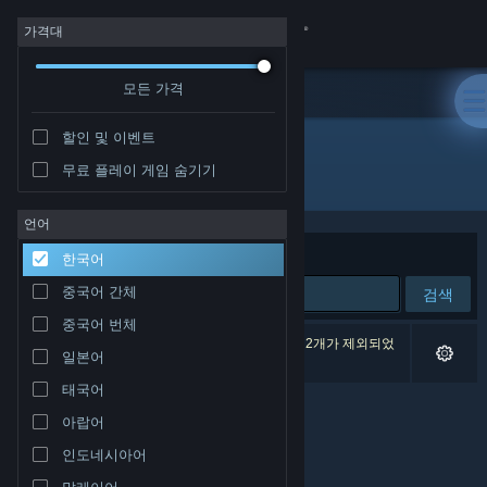
로그인
가격대
모든 가격
상점
할인 및 이벤트
커뮤니티
무료 플레이 게임 숨기기
배급사: Kayisoft
정보
언어
정렬 기준
연관성
한국어
지원
중국어 간체
검색
중국어 번체
언어 변경
검색 결과가 0개 있습니다. 환경 설정에 따라 게임 2개가 제외되었
일본어
습니다.
Steam 모바일 앱 다운로드
태국어
아랍어
PC 웹사이트 보기
인도네시아어
말레이어