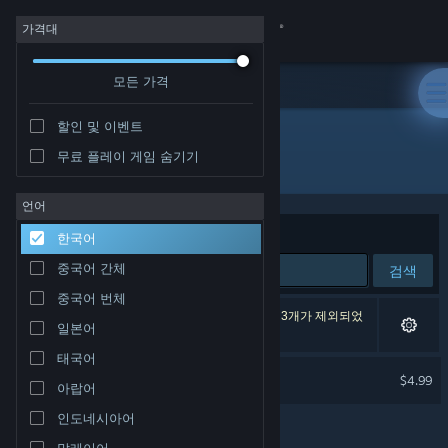
로그인
가격대
모든 가격
상점
할인 및 이벤트
커뮤니티
무료 플레이 게임 숨기기
배급사: Frogames
정보
언어
정렬 기준
연관성
한국어
지원
중국어 간체
검색
중국어 번체
언어 변경
검색 결과가 1개 있습니다. 환경 설정에 따라 게임 3개가 제외되었
일본어
습니다.
Steam 모바일 앱 다운로드
태국어
Cosmophony
$4.99
아랍어
PC 웹사이트 보기
인도네시아어
말레이어