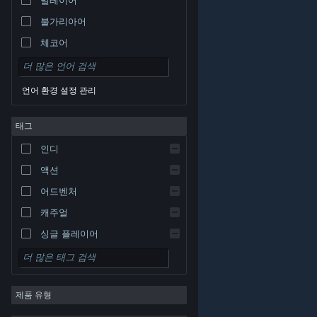
불가리아어
체코어
덴마크어
독일어
언어 환경 설정 관리
영어
태그
스페인어 - 스페인
스페인어 - 중남미
인디
그리스어
액션
어드벤처
캐주얼
싱글 플레이어
시뮬레이션
© Valve Corporation. 모든 권리 보유. 모든 상표는 미국
RPG
및 기타 국가에서 각각 해당 소유자의 재산입니다.
개인정
보 처리방침
|
법적 고지
|
접근성
|
Steam 이용 약관
|
제품 유형
환불
|
쿠키
전략