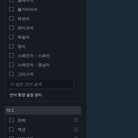
불가리아어
체코어
덴마크어
독일어
영어
스페인어 - 스페인
스페인어 - 중남미
그리스어
언어 환경 설정 관리
태그
© Valve Corporation. 모든 권리 보유. 모든 상표는 미국
전략
및 기타 국가에서 각각 해당 소유자의 재산입니다.
개인정
보 처리방침
|
법적 고지
|
접근성
|
Steam 이용 약관
|
환불
|
쿠키
액션