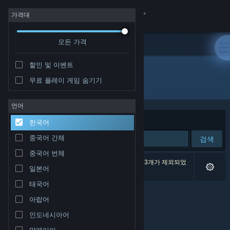
로그인
가격대
모든 가격
상점
할인 및 이벤트
커뮤니티
무료 플레이 게임 숨기기
배급사: Blayze Games, L.L.C.
정보
언어
정렬 기준
연관성
한국어
지원
중국어 간체
검색
중국어 번체
언어 변경
검색 결과가 0개 있습니다. 환경 설정에 따라 게임 3개가 제외되었
일본어
습니다.
Steam 모바일 앱 다운로드
태국어
아랍어
PC 웹사이트 보기
인도네시아어
말레이어