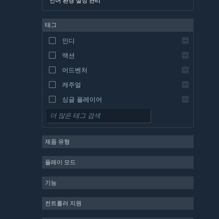
언어 환경 설정 관리
영어
태그
스페인어 - 스페인
스페인어 - 중남미
인디
그리스어
액션
어드벤처
캐주얼
싱글 플레이어
시뮬레이션
RPG
제품 유형
전략
2D
플레이 모드
앞서 해보기
기능
3D
무료 플레이
컨트롤러 지원
분위기 있는