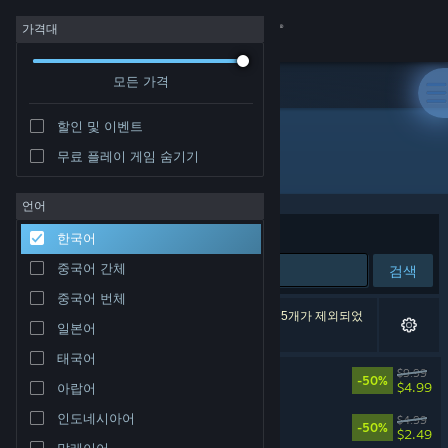
로그인
가격대
모든 가격
상점
할인 및 이벤트
커뮤니티
무료 플레이 게임 숨기기
개발자: pixel games SARL-S
정보
언어
정렬 기준
연관성
한국어
지원
중국어 간체
검색
중국어 번체
언어 변경
검색 결과가 6개 있습니다. 환경 설정에 따라 게임 5개가 제외되었
일본어
습니다.
Steam 모바일 앱 다운로드
태국어
Sir Lovelot
$9.99
-50%
$4.99
아랍어
PC 웹사이트 보기
인도네시아어
Sigi - A Fart for Melusina
$4.99
-50%
$2.49
말레이어