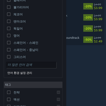
Donut Dodo Soundtrack
$4.99
-20%
불가리아어
$3.99
체코어
Looney Landers Soundtrack
$4.99
-20%
$3.99
덴마크어
Cash Cow DX Soundtrack
$4.99
독일어
-20%
$3.99
영어
Sigi - A Fart for Melusina Soundtrack
$4.99
-50%
$2.49
스페인어 - 스페인
스페인어 - 중남미
그리스어
언어 환경 설정 관리
태그
© Valve Corporation. 모든 권리 보유. 모든 상표는 미국
전략
및 기타 국가에서 각각 해당 소유자의 재산입니다.
개인정
보 처리방침
|
법적 고지
|
접근성
|
Steam 이용 약관
|
환불
|
쿠키
액션