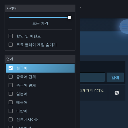
로그인
가격대
모든 가격
상점
할인 및 이벤트
커뮤니티
무료 플레이 게임 숨기기
개발자: aarthificial
정보
언어
정렬 기준
연관성
한국어
지원
중국어 간체
검색
중국어 번체
언어 변경
검색 결과가 0개 있습니다. 환경 설정에 따라 게임 2개가 제외되었
일본어
습니다.
Steam 모바일 앱 다운로드
태국어
아랍어
PC 웹사이트 보기
인도네시아어
말레이어