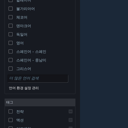
불가리아어
체코어
덴마크어
독일어
영어
스페인어 - 스페인
스페인어 - 중남미
그리스어
언어 환경 설정 관리
태그
© Valve Corporation. 모든 권리 보유. 모든 상표는 미국
전략
및 기타 국가에서 각각 해당 소유자의 재산입니다.
개인정
보 처리방침
|
법적 고지
|
접근성
|
Steam 이용 약관
|
환불
|
쿠키
액션