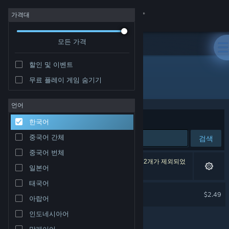
로그인
가격대
모든 가격
상점
할인 및 이벤트
커뮤니티
무료 플레이 게임 숨기기
개발자: Wolf Developer
정보
언어
정렬 기준
연관성
한국어
지원
중국어 간체
검색
중국어 번체
언어 변경
검색 결과가 1개 있습니다. 환경 설정에 따라 게임 2개가 제외되었
일본어
습니다.
Steam 모바일 앱 다운로드
태국어
Marble Quest Soundtrack
$2.49
아랍어
PC 웹사이트 보기
인도네시아어
말레이어