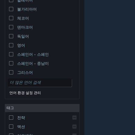
불가리아어
체코어
덴마크어
독일어
영어
스페인어 - 스페인
스페인어 - 중남미
그리스어
언어 환경 설정 관리
태그
© Valve Corporation. 모든 권리 보유. 모든 상표는 미국
전략
및 기타 국가에서 각각 해당 소유자의 재산입니다.
개인정
보 처리방침
|
법적 고지
|
접근성
|
Steam 이용 약관
|
환불
|
쿠키
액션