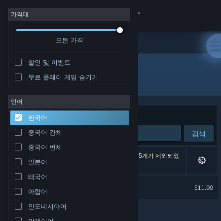
로그인
가격대
모든 가격
상점
할인 및 이벤트
커뮤니티
무료 플레이 게임 숨기기
개발자: Vlambeer
정보
언어
정렬 기준
연관성
한국어
지원
중국어 간체
검색
중국어 번체
언어 변경
검색 결과가 1개 있습니다. 환경 설정에 따라 게임 5개가 제외되었
일본어
습니다.
Steam 모바일 앱 다운로드
태국어
Nuclear Throne
$11.99
아랍어
PC 웹사이트 보기
인도네시아어
말레이어