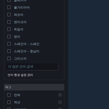
불가리아어
체코어
덴마크어
독일어
영어
스페인어 - 스페인
스페인어 - 중남미
그리스어
언어 환경 설정 관리
태그
© Valve Corporation. 모든 권리 보유. 모든 상표는 미국
전략
및 기타 국가에서 각각 해당 소유자의 재산입니다.
개인정
보 처리방침
|
법적 고지
|
접근성
|
Steam 이용 약관
|
환불
|
쿠키
액션