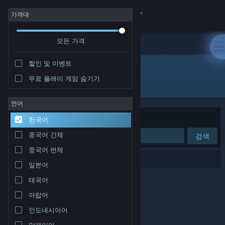
로그인
가격대
모든 가격
상점
할인 및 이벤트
커뮤니티
무료 플레이 게임 숨기기
개발자: Vector VR, LLC
정보
언어
정렬 기준
연관성
한국어
지원
중국어 간체
검색
중국어 번체
언어 변경
검색 결과가 0개 있습니다.
일본어
Steam 모바일 앱 다운로드
태국어
아랍어
PC 웹사이트 보기
인도네시아어
말레이어