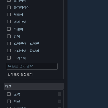
불가리아어
체코어
덴마크어
독일어
영어
스페인어 - 스페인
스페인어 - 중남미
그리스어
언어 환경 설정 관리
태그
© Valve Corporation. 모든 권리 보유. 모든 상표는 미국
전략
및 기타 국가에서 각각 해당 소유자의 재산입니다.
개인정
보 처리방침
|
법적 고지
|
접근성
|
Steam 이용 약관
|
환불
|
쿠키
액션