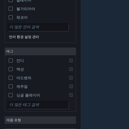
불가리아어
체코어
덴마크어
독일어
언어 환경 설정 관리
영어
태그
스페인어 - 스페인
스페인어 - 중남미
인디
그리스어
액션
어드벤처
캐주얼
싱글 플레이어
시뮬레이션
© Valve Corporation. 모든 권리 보유. 모든 상표는 미국
RPG
및 기타 국가에서 각각 해당 소유자의 재산입니다.
개인정
보 처리방침
|
법적 고지
|
접근성
|
Steam 이용 약관
|
제품 유형
환불
|
쿠키
전략