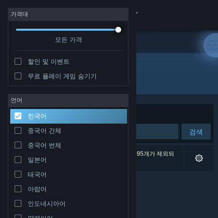
로그인
가격대
모든 가격
상점
할인 및 이벤트
커뮤니티
무료 플레이 게임 숨기기
개발자: Valkeala Software
정보
언어
정렬 기준
연관성
한국어
지원
중국어 간체
검색
중국어 번체
언어 변경
검색 결과가 0개 있습니다. 환경 설정에 따라 게임 95개가 제외되
일본어
었습니다.
Steam 모바일 앱 다운로드
태국어
아랍어
PC 웹사이트 보기
인도네시아어
말레이어