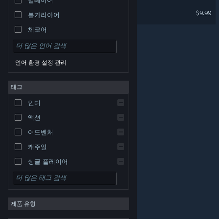
Slice&Dice
$9.99
불가리아어
VR 전용
체코어
덴마크어
독일어
언어 환경 설정 관리
영어
태그
스페인어 - 스페인
스페인어 - 중남미
인디
그리스어
액션
어드벤처
캐주얼
싱글 플레이어
시뮬레이션
© Valve Corporation. 모든 권리 보유. 모든 상표는 미국
RPG
및 기타 국가에서 각각 해당 소유자의 재산입니다.
개인정
보 처리방침
|
법적 고지
|
접근성
|
Steam 이용 약관
|
제품 유형
환불
|
쿠키
전략