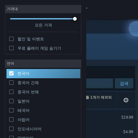
로그인
가격대
모든 가격
상점
할인 및 이벤트
커뮤니티
무료 플레이 게임 숨기기
개발자: VRotein
정보
언어
정렬 기준
연관성
한국어
지원
중국어 간체
검색
중국어 번체
언어 변경
검색 결과가 3개 있습니다. 환경 설정에 따라 타이틀 1개가 제외되
일본어
었습니다.
Steam 모바일 앱 다운로드
태국어
TRESPASS - Episode 2
$19.99
아랍어
PC 웹사이트 보기
VR 전용
인도네시아어
Slice&Dice
$4.99
말레이어