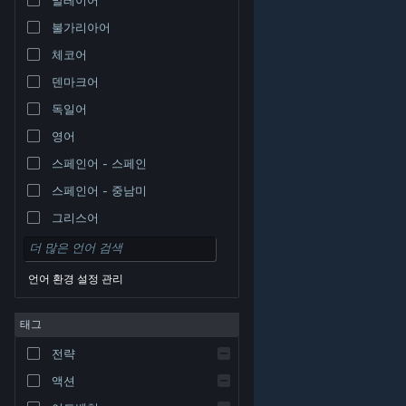
불가리아어
체코어
덴마크어
독일어
영어
스페인어 - 스페인
스페인어 - 중남미
그리스어
언어 환경 설정 관리
태그
© Valve Corporation. 모든 권리 보유. 모든 상표는 미국
전략
및 기타 국가에서 각각 해당 소유자의 재산입니다.
개인정
보 처리방침
|
법적 고지
|
접근성
|
Steam 이용 약관
|
환불
|
쿠키
액션