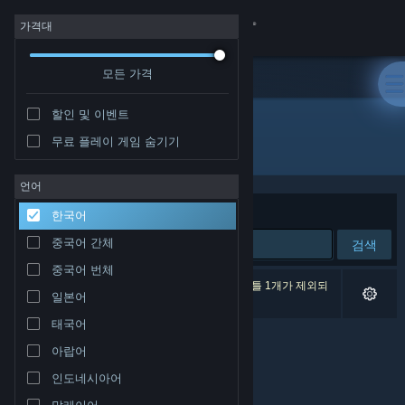
로그인
가격대
모든 가격
상점
할인 및 이벤트
커뮤니티
무료 플레이 게임 숨기기
개발자: Tobias Hendricks
정보
언어
정렬 기준
연관성
한국어
지원
중국어 간체
검색
중국어 번체
언어 변경
검색 결과가 0개 있습니다. 환경 설정에 따라 타이틀 1개가 제외되
일본어
었습니다.
Steam 모바일 앱 다운로드
태국어
아랍어
PC 웹사이트 보기
인도네시아어
말레이어