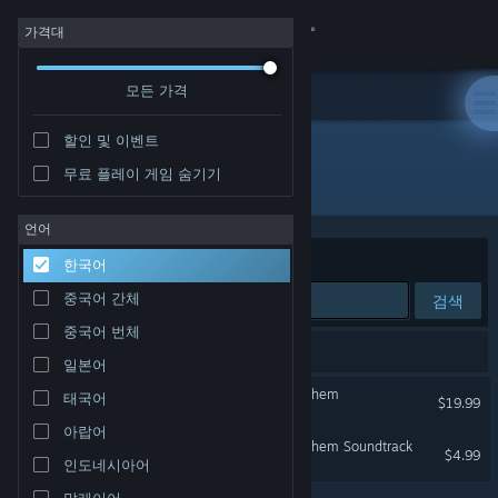
로그인
가격대
모든 가격
상점
할인 및 이벤트
커뮤니티
무료 플레이 게임 숨기기
개발자: Timelock Studio
정보
언어
정렬 기준
연관성
한국어
지원
중국어 간체
검색
중국어 번체
언어 변경
검색 결과가 2개 있습니다.
일본어
Steam 모바일 앱 다운로드
Serious Sam: Siberian Mayhem
태국어
$19.99
아랍어
PC 웹사이트 보기
Serious Sam: Siberian Mayhem Soundtrack
$4.99
인도네시아어
말레이어