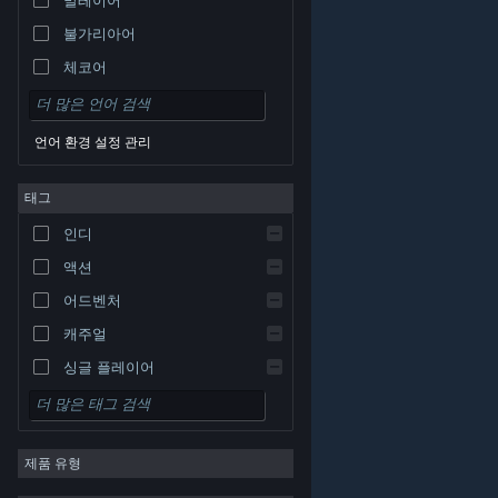
불가리아어
체코어
덴마크어
독일어
언어 환경 설정 관리
영어
태그
스페인어 - 스페인
스페인어 - 중남미
인디
그리스어
액션
어드벤처
캐주얼
싱글 플레이어
시뮬레이션
© Valve Corporation. 모든 권리 보유. 모든 상표는 미국
RPG
및 기타 국가에서 각각 해당 소유자의 재산입니다.
개인정
보 처리방침
|
법적 고지
|
접근성
|
Steam 이용 약관
|
제품 유형
환불
|
쿠키
전략