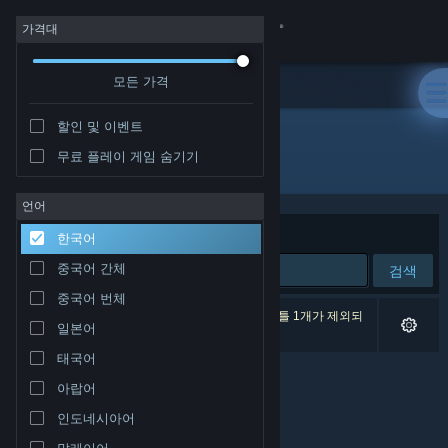
로그인
가격대
모든 가격
상점
할인 및 이벤트
커뮤니티
무료 플레이 게임 숨기기
개발자: The Harvest VR
정보
언어
정렬 기준
연관성
한국어
지원
중국어 간체
검색
중국어 번체
언어 변경
검색 결과가 0개 있습니다. 환경 설정에 따라 타이틀 1개가 제외되
일본어
었습니다.
Steam 모바일 앱 다운로드
태국어
아랍어
PC 웹사이트 보기
인도네시아어
말레이어