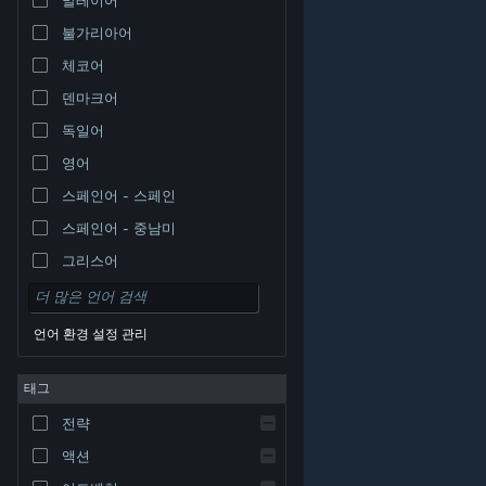
불가리아어
체코어
덴마크어
독일어
영어
스페인어 - 스페인
스페인어 - 중남미
그리스어
언어 환경 설정 관리
태그
© Valve Corporation. 모든 권리 보유. 모든 상표는 미국
전략
및 기타 국가에서 각각 해당 소유자의 재산입니다.
개인정
보 처리방침
|
법적 고지
|
접근성
|
Steam 이용 약관
|
환불
|
쿠키
액션