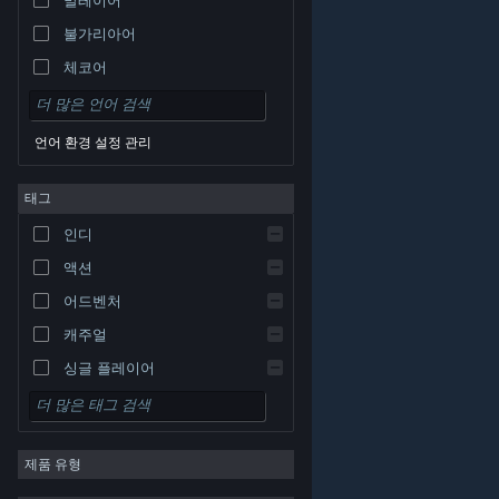
불가리아어
체코어
덴마크어
독일어
언어 환경 설정 관리
영어
태그
스페인어 - 스페인
스페인어 - 중남미
인디
그리스어
액션
어드벤처
캐주얼
싱글 플레이어
시뮬레이션
© Valve Corporation. 모든 권리 보유. 모든 상표는 미국
RPG
및 기타 국가에서 각각 해당 소유자의 재산입니다.
개인정
보 처리방침
|
법적 고지
|
접근성
|
Steam 이용 약관
|
제품 유형
환불
|
쿠키
전략