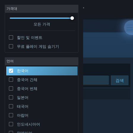
로그인
가격대
모든 가격
상점
할인 및 이벤트
커뮤니티
무료 플레이 게임 숨기기
개발자: SyntheticD
정보
언어
정렬 기준
연관성
한국어
지원
중국어 간체
검색
중국어 번체
언어 변경
검색 결과가 0개 있습니다.
일본어
Steam 모바일 앱 다운로드
태국어
아랍어
PC 웹사이트 보기
인도네시아어
말레이어