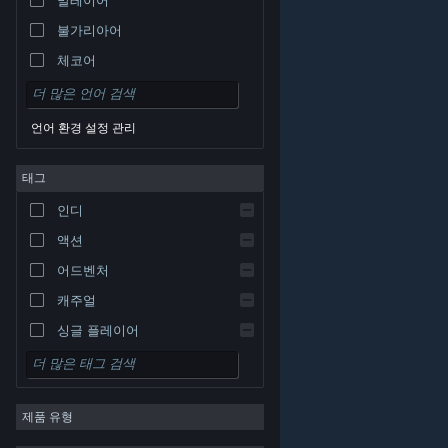
불가리아어
체코어
덴마크어
독일어
언어 환경 설정 관리
영어
태그
스페인어 - 스페인
스페인어 - 중남미
인디
그리스어
액션
어드벤처
캐주얼
싱글 플레이어
시뮬레이션
© Valve Corporation. 모든 권리 보유. 모든 상표는 미국
RPG
및 기타 국가에서 각각 해당 소유자의 재산입니다.
개인정
보 처리방침
|
법적 고지
|
접근성
|
Steam 이용 약관
|
제품 유형
환불
|
쿠키
전략