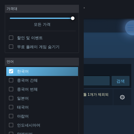
로그인
가격대
모든 가격
상점
할인 및 이벤트
커뮤니티
무료 플레이 게임 숨기기
개발자: Sword N' Wands
정보
언어
정렬 기준
연관성
한국어
지원
중국어 간체
검색
중국어 번체
언어 변경
검색 결과가 0개 있습니다. 환경 설정에 따라 타이틀 1개가 제외되
일본어
었습니다.
Steam 모바일 앱 다운로드
태국어
아랍어
PC 웹사이트 보기
인도네시아어
말레이어