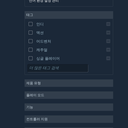
언어 환경 설정 관리
영어
태그
스페인어 - 스페인
스페인어 - 중남미
인디
그리스어
액션
어드벤처
캐주얼
싱글 플레이어
시뮬레이션
RPG
제품 유형
전략
2D
플레이 모드
앞서 해보기
기능
3D
무료 플레이
컨트롤러 지원
분위기 있는