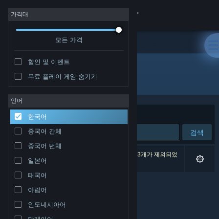
로그인
가격대
모든 가격
상점
할인 및 이벤트
커뮤니티
무료 플레이 게임 숨기기
개발자: StrangeLight Games
정보
언어
정렬 기준
연관성
한국어
지원
중국어 간체
검색
중국어 번체
언어 변경
검색 결과가 0개 있습니다. 환경 설정에 따라 게임 3개가 제외되었
일본어
습니다.
Steam 모바일 앱 다운로드
태국어
아랍어
PC 웹사이트 보기
인도네시아어
말레이어