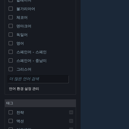
불가리아어
체코어
덴마크어
독일어
영어
스페인어 - 스페인
스페인어 - 중남미
그리스어
언어 환경 설정 관리
태그
© Valve Corporation. 모든 권리 보유. 모든 상표는 미국
전략
및 기타 국가에서 각각 해당 소유자의 재산입니다.
개인정
보 처리방침
|
법적 고지
|
접근성
|
Steam 이용 약관
|
환불
|
쿠키
액션