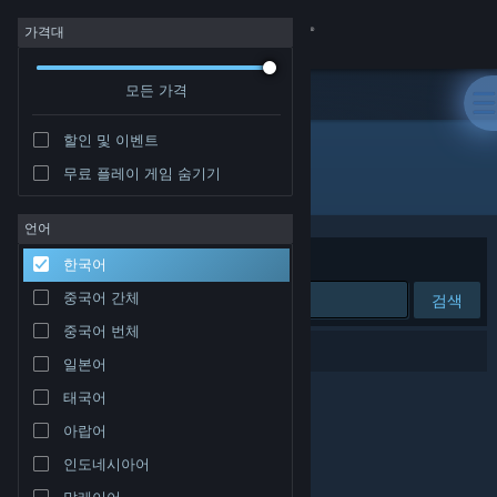
로그인
가격대
모든 가격
상점
할인 및 이벤트
커뮤니티
무료 플레이 게임 숨기기
개발자: Soul Catapult
정보
언어
정렬 기준
연관성
한국어
지원
중국어 간체
검색
중국어 번체
언어 변경
검색 결과가 0개 있습니다.
일본어
Steam 모바일 앱 다운로드
태국어
아랍어
PC 웹사이트 보기
인도네시아어
말레이어