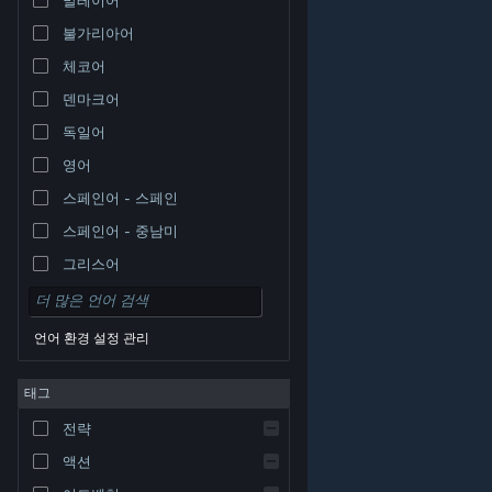
불가리아어
체코어
덴마크어
독일어
영어
스페인어 - 스페인
스페인어 - 중남미
그리스어
언어 환경 설정 관리
태그
© Valve Corporation. 모든 권리 보유. 모든 상표는 미국
전략
및 기타 국가에서 각각 해당 소유자의 재산입니다.
개인정
보 처리방침
|
법적 고지
|
접근성
|
Steam 이용 약관
|
환불
|
쿠키
액션