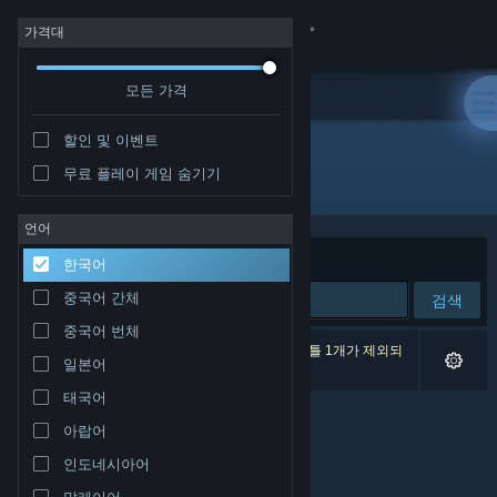
로그인
가격대
모든 가격
상점
할인 및 이벤트
커뮤니티
무료 플레이 게임 숨기기
개발자: ShatterStorm Studio
정보
언어
정렬 기준
연관성
한국어
지원
중국어 간체
검색
중국어 번체
언어 변경
검색 결과가 0개 있습니다. 환경 설정에 따라 타이틀 1개가 제외되
일본어
었습니다.
Steam 모바일 앱 다운로드
태국어
아랍어
PC 웹사이트 보기
인도네시아어
말레이어