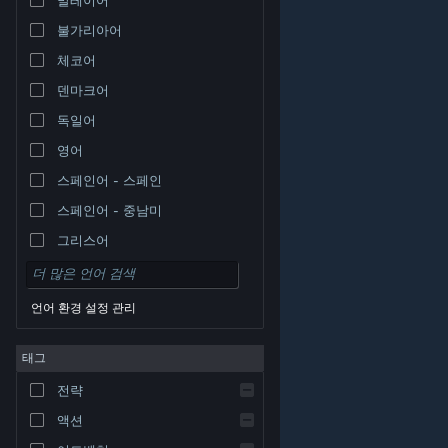
불가리아어
체코어
덴마크어
독일어
영어
스페인어 - 스페인
스페인어 - 중남미
그리스어
언어 환경 설정 관리
태그
© Valve Corporation. 모든 권리 보유. 모든 상표는 미국
전략
및 기타 국가에서 각각 해당 소유자의 재산입니다.
개인정
보 처리방침
|
법적 고지
|
접근성
|
Steam 이용 약관
|
환불
|
쿠키
액션