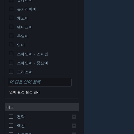
불가리아어
체코어
덴마크어
독일어
영어
스페인어 - 스페인
스페인어 - 중남미
그리스어
언어 환경 설정 관리
태그
© Valve Corporation. 모든 권리 보유. 모든 상표는 미국
전략
및 기타 국가에서 각각 해당 소유자의 재산입니다.
개인정
보 처리방침
|
법적 고지
|
접근성
|
Steam 이용 약관
|
환불
|
쿠키
액션