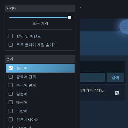
로그인
가격대
모든 가격
상점
할인 및 이벤트
커뮤니티
무료 플레이 게임 숨기기
개발자: Royex Studio
정보
언어
정렬 기준
연관성
한국어
지원
중국어 간체
검색
중국어 번체
언어 변경
검색 결과가 0개 있습니다. 환경 설정에 따라 게임 2개가 제외되었
일본어
습니다.
Steam 모바일 앱 다운로드
태국어
아랍어
PC 웹사이트 보기
인도네시아어
말레이어