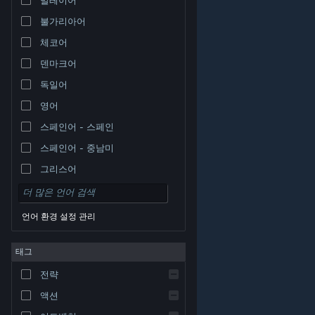
불가리아어
체코어
덴마크어
독일어
영어
스페인어 - 스페인
스페인어 - 중남미
그리스어
언어 환경 설정 관리
태그
© Valve Corporation. 모든 권리 보유. 모든 상표는 미국
전략
및 기타 국가에서 각각 해당 소유자의 재산입니다.
개인정
보 처리방침
|
법적 고지
|
접근성
|
Steam 이용 약관
|
환불
|
쿠키
액션