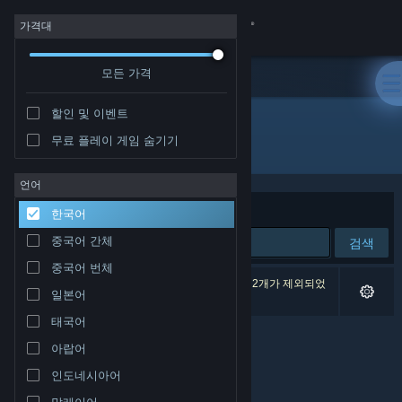
로그인
가격대
모든 가격
상점
할인 및 이벤트
커뮤니티
무료 플레이 게임 숨기기
개발자: RomanKitayama
정보
언어
정렬 기준
연관성
한국어
지원
중국어 간체
검색
중국어 번체
언어 변경
검색 결과가 0개 있습니다. 환경 설정에 따라 게임 2개가 제외되었
일본어
습니다.
Steam 모바일 앱 다운로드
태국어
아랍어
PC 웹사이트 보기
인도네시아어
말레이어