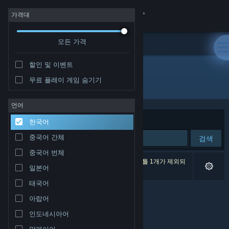
로그인
가격대
모든 가격
상점
할인 및 이벤트
커뮤니티
무료 플레이 게임 숨기기
개발자: Roboxide Studio
정보
언어
정렬 기준
연관성
한국어
지원
중국어 간체
검색
중국어 번체
언어 변경
검색 결과가 0개 있습니다. 환경 설정에 따라 타이틀 1개가 제외되
일본어
었습니다.
Steam 모바일 앱 다운로드
태국어
아랍어
PC 웹사이트 보기
인도네시아어
말레이어