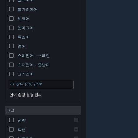
불가리아어
체코어
덴마크어
독일어
영어
스페인어 - 스페인
스페인어 - 중남미
그리스어
언어 환경 설정 관리
태그
© Valve Corporation. 모든 권리 보유. 모든 상표는 미국
전략
및 기타 국가에서 각각 해당 소유자의 재산입니다.
개인정
보 처리방침
|
법적 고지
|
접근성
|
Steam 이용 약관
|
환불
|
쿠키
액션