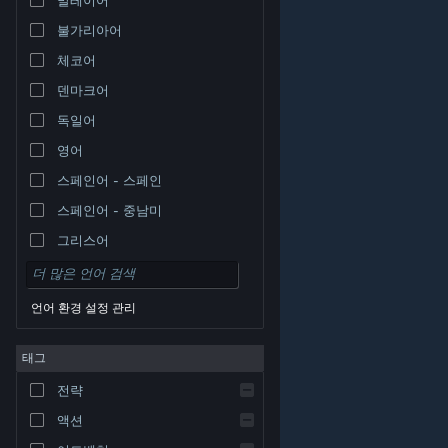
불가리아어
체코어
덴마크어
독일어
영어
스페인어 - 스페인
스페인어 - 중남미
그리스어
언어 환경 설정 관리
태그
© Valve Corporation. 모든 권리 보유. 모든 상표는 미국
전략
및 기타 국가에서 각각 해당 소유자의 재산입니다.
개인정
보 처리방침
|
법적 고지
|
접근성
|
Steam 이용 약관
|
환불
|
쿠키
액션