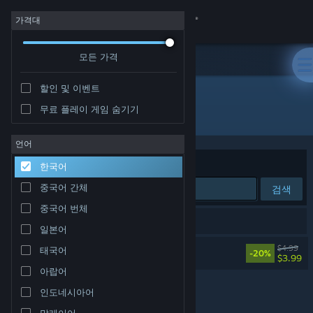
로그인
가격대
모든 가격
상점
할인 및 이벤트
커뮤니티
무료 플레이 게임 숨기기
개발자: Remancer
정보
언어
정렬 기준
연관성
한국어
지원
중국어 간체
검색
중국어 번체
언어 변경
검색 결과가 1개 있습니다.
일본어
Steam 모바일 앱 다운로드
DeadWire Soundtrack
$4.99
태국어
-20%
$3.99
아랍어
PC 웹사이트 보기
인도네시아어
말레이어