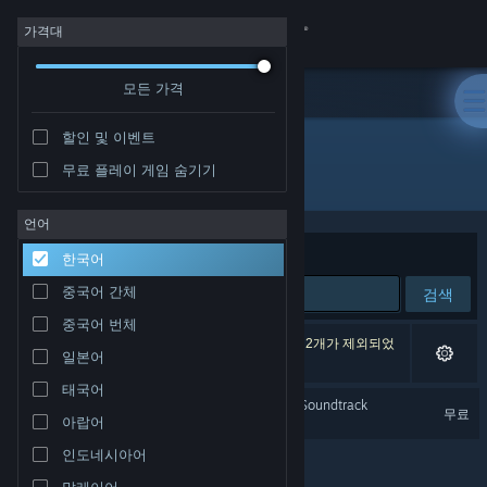
로그인
가격대
모든 가격
상점
할인 및 이벤트
커뮤니티
무료 플레이 게임 숨기기
개발자: Redact Games
정보
언어
정렬 기준
연관성
한국어
지원
중국어 간체
검색
중국어 번체
언어 변경
검색 결과가 1개 있습니다. 환경 설정에 따라 게임 2개가 제외되었
일본어
습니다.
Steam 모바일 앱 다운로드
태국어
Dread X Collection Year 1 Soundtrack
무료
아랍어
PC 웹사이트 보기
인도네시아어
말레이어