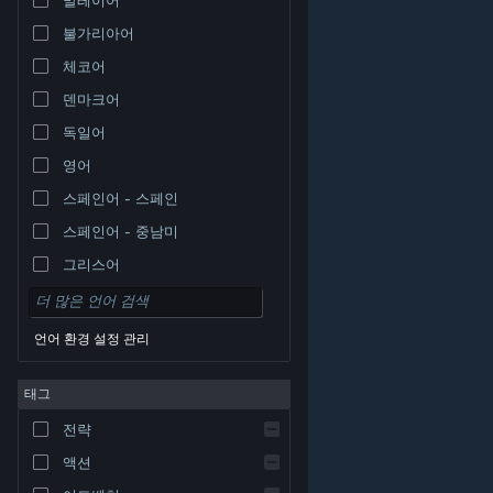
불가리아어
체코어
덴마크어
독일어
영어
스페인어 - 스페인
스페인어 - 중남미
그리스어
언어 환경 설정 관리
태그
© Valve Corporation. 모든 권리 보유. 모든 상표는 미국
전략
및 기타 국가에서 각각 해당 소유자의 재산입니다.
개인정
보 처리방침
|
법적 고지
|
접근성
|
Steam 이용 약관
|
환불
|
쿠키
액션