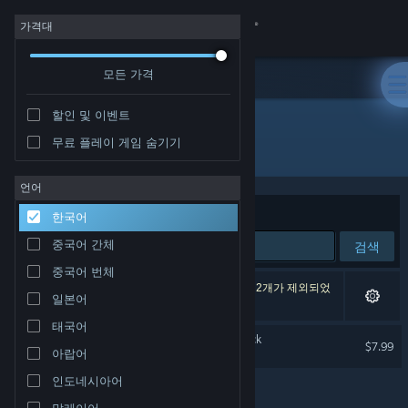
로그인
가격대
모든 가격
상점
할인 및 이벤트
커뮤니티
무료 플레이 게임 숨기기
개발자: Rapturous Studio
정보
언어
정렬 기준
연관성
한국어
지원
중국어 간체
검색
중국어 번체
언어 변경
검색 결과가 1개 있습니다. 환경 설정에 따라 게임 2개가 제외되었
일본어
습니다.
Steam 모바일 앱 다운로드
태국어
Beloved Rapture Soundtrack
$7.99
아랍어
PC 웹사이트 보기
인도네시아어
말레이어