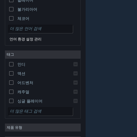
불가리아어
체코어
덴마크어
독일어
언어 환경 설정 관리
영어
태그
스페인어 - 스페인
스페인어 - 중남미
인디
그리스어
액션
어드벤처
캐주얼
싱글 플레이어
시뮬레이션
© Valve Corporation. 모든 권리 보유. 모든 상표는 미국
RPG
및 기타 국가에서 각각 해당 소유자의 재산입니다.
개인정
보 처리방침
|
법적 고지
|
접근성
|
Steam 이용 약관
|
제품 유형
환불
|
쿠키
전략