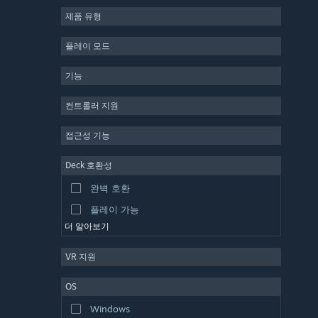
제품 유형
MMO
인디
플레이 모드
앞서 해보기
기능
캐주얼
시뮬레이션
컨트롤러 지원
레이싱
접근성 기능
스포츠
Deck 호환성
동영상 제작
완벽 호환
사진 편집
플레이 가능
더 알아보기
VR 지원
OS
Windows