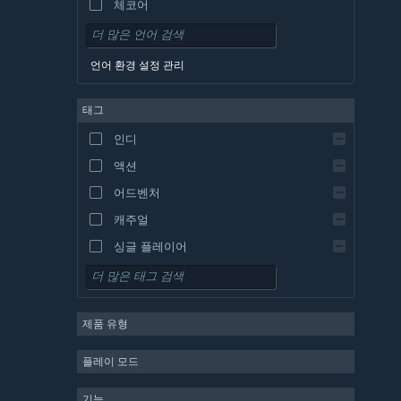
체코어
덴마크어
독일어
언어 환경 설정 관리
영어
태그
스페인어 - 스페인
스페인어 - 중남미
인디
그리스어
액션
어드벤처
캐주얼
싱글 플레이어
시뮬레이션
RPG
제품 유형
전략
2D
플레이 모드
앞서 해보기
기능