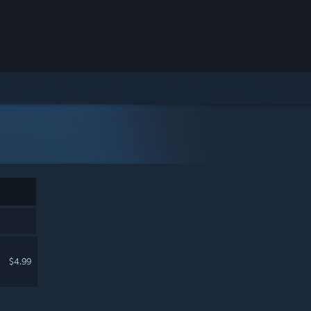
$4.99