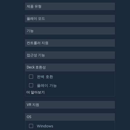
제품 유형
MMO
인디
플레이 모드
앞서 해보기
기능
캐주얼
시뮬레이션
컨트롤러 지원
레이싱
접근성 기능
스포츠
Deck 호환성
동영상 제작
완벽 호환
사진 편집
플레이 가능
더 알아보기
VR 지원
OS
Windows