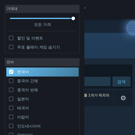
로그인
가격대
모든 가격
상점
할인 및 이벤트
커뮤니티
무료 플레이 게임 숨기기
개발자: Playcorp Studios
정보
언어
정렬 기준
연관성
한국어
지원
중국어 간체
검색
중국어 번체
언어 변경
검색 결과가 0개 있습니다. 환경 설정에 따라 타이틀 1개가 제외되
일본어
었습니다.
Steam 모바일 앱 다운로드
태국어
아랍어
PC 웹사이트 보기
인도네시아어
말레이어