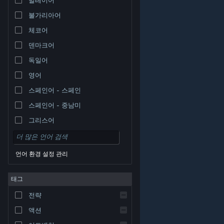
불가리아어
체코어
덴마크어
독일어
영어
스페인어 - 스페인
스페인어 - 중남미
그리스어
언어 환경 설정 관리
태그
© Valve Corporation. 모든 권리 보유. 모든 상표는 미국
전략
및 기타 국가에서 각각 해당 소유자의 재산입니다.
개인정
보 처리방침
|
법적 고지
|
접근성
|
Steam 이용 약관
|
환불
|
쿠키
액션