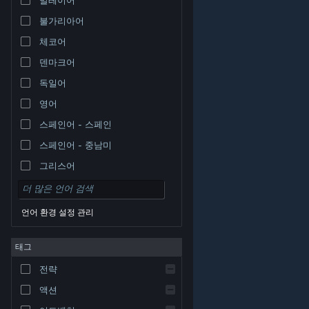
불가리아어
체코어
덴마크어
독일어
영어
스페인어 - 스페인
스페인어 - 중남미
그리스어
언어 환경 설정 관리
태그
© Valve Corporation. 모든 권리 보유. 모든 상표는 미국
전략
및 기타 국가에서 각각 해당 소유자의 재산입니다.
개인정
보 처리방침
|
법적 고지
|
접근성
|
Steam 이용 약관
|
환불
|
쿠키
액션