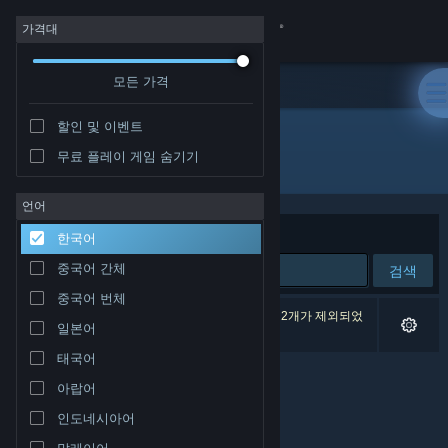
로그인
가격대
모든 가격
상점
할인 및 이벤트
커뮤니티
무료 플레이 게임 숨기기
개발자: PlayEmotionStudios
정보
언어
정렬 기준
연관성
한국어
지원
중국어 간체
검색
중국어 번체
언어 변경
검색 결과가 0개 있습니다. 환경 설정에 따라 게임 2개가 제외되었
일본어
습니다.
Steam 모바일 앱 다운로드
태국어
아랍어
PC 웹사이트 보기
인도네시아어
말레이어