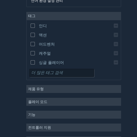
언어 환경 설정 관리
영어
태그
스페인어 - 스페인
스페인어 - 중남미
인디
그리스어
액션
어드벤처
캐주얼
싱글 플레이어
시뮬레이션
RPG
제품 유형
전략
2D
플레이 모드
앞서 해보기
기능
3D
무료 플레이
컨트롤러 지원
분위기 있는