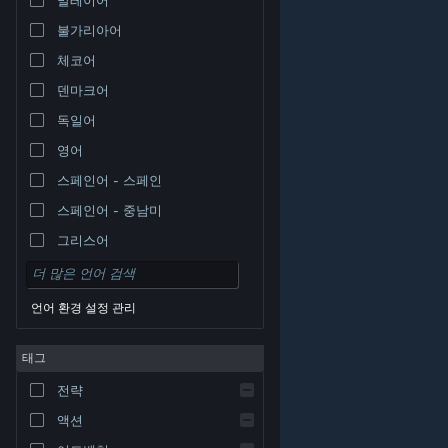
불가리아어
체코어
덴마크어
독일어
영어
스페인어 - 스페인
스페인어 - 중남미
그리스어
언어 환경 설정 관리
태그
© Valve Corporation. 모든 권리 보유. 모든 상표는 미국
전략
및 기타 국가에서 각각 해당 소유자의 재산입니다.
개인정
보 처리방침
|
법적 고지
|
접근성
|
Steam 이용 약관
|
환불
|
쿠키
액션