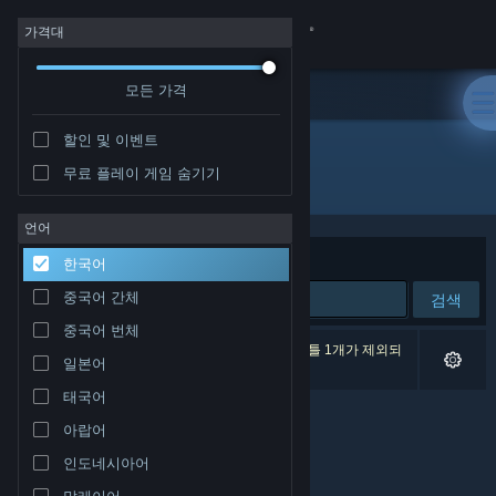
로그인
가격대
모든 가격
상점
할인 및 이벤트
커뮤니티
무료 플레이 게임 숨기기
개발자: Pilea Development LLC
정보
언어
정렬 기준
연관성
한국어
지원
중국어 간체
검색
중국어 번체
언어 변경
검색 결과가 0개 있습니다. 환경 설정에 따라 타이틀 1개가 제외되
일본어
었습니다.
Steam 모바일 앱 다운로드
태국어
아랍어
PC 웹사이트 보기
인도네시아어
말레이어