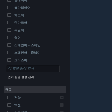
불가리아어
체코어
덴마크어
독일어
영어
스페인어 - 스페인
스페인어 - 중남미
그리스어
언어 환경 설정 관리
태그
© Valve Corporation. 모든 권리 보유. 모든 상표는 미국
전략
및 기타 국가에서 각각 해당 소유자의 재산입니다.
개인정
보 처리방침
|
법적 고지
|
접근성
|
Steam 이용 약관
|
환불
|
쿠키
액션