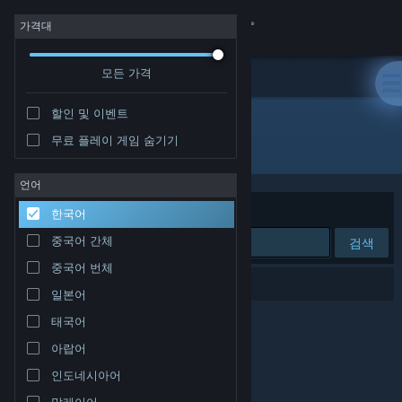
로그인
가격대
모든 가격
상점
할인 및 이벤트
커뮤니티
무료 플레이 게임 숨기기
개발자: Omnitron Studios
정보
언어
정렬 기준
연관성
한국어
지원
중국어 간체
검색
중국어 번체
언어 변경
검색 결과가 0개 있습니다.
일본어
Steam 모바일 앱 다운로드
태국어
아랍어
PC 웹사이트 보기
인도네시아어
말레이어