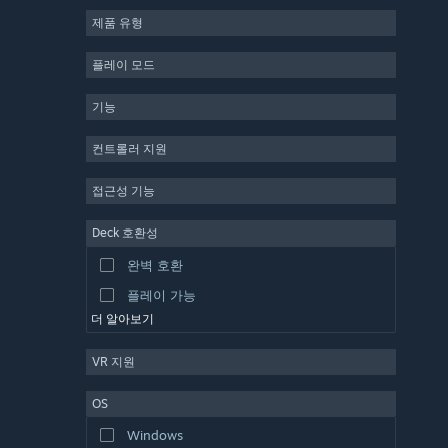
제품 유형
MMO
인디
플레이 모드
앞서 해보기
기능
캐주얼
시뮬레이션
컨트롤러 지원
레이싱
접근성 기능
스포츠
Deck 호환성
동영상 제작
완벽 호환
사진 편집
플레이 가능
더 알아보기
VR 지원
OS
Windows