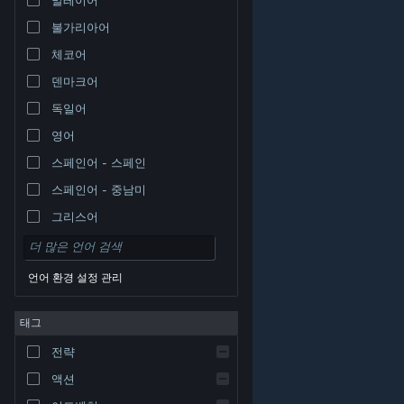
불가리아어
체코어
덴마크어
독일어
영어
스페인어 - 스페인
스페인어 - 중남미
그리스어
언어 환경 설정 관리
태그
© Valve Corporation. 모든 권리 보유. 모든 상표는 미국
전략
및 기타 국가에서 각각 해당 소유자의 재산입니다.
개인정
보 처리방침
|
법적 고지
|
접근성
|
Steam 이용 약관
|
환불
|
쿠키
액션