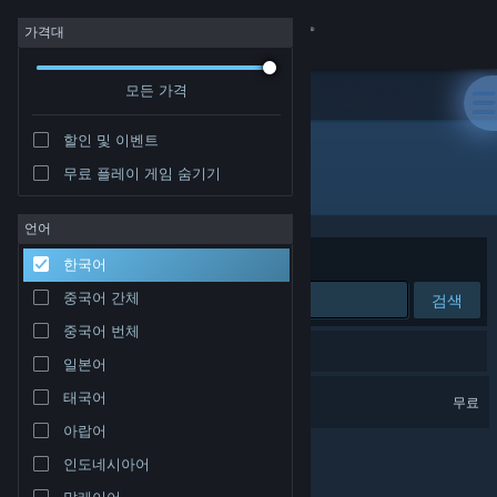
로그인
가격대
모든 가격
상점
할인 및 이벤트
커뮤니티
무료 플레이 게임 숨기기
개발자: Nicolas 'NykO18' Grevet
정보
언어
정렬 기준
연관성
한국어
지원
중국어 간체
검색
중국어 번체
언어 변경
검색 결과가 1개 있습니다.
일본어
Steam 모바일 앱 다운로드
Portal: Prelude RTX
태국어
무료
아랍어
PC 웹사이트 보기
인도네시아어
말레이어