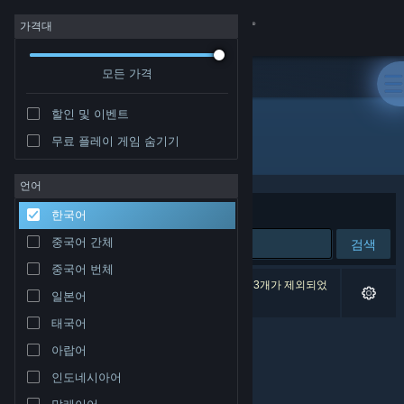
로그인
가격대
모든 가격
상점
할인 및 이벤트
커뮤니티
무료 플레이 게임 숨기기
개발자: Nawia Games
정보
언어
정렬 기준
연관성
한국어
지원
중국어 간체
검색
중국어 번체
언어 변경
검색 결과가 0개 있습니다. 환경 설정에 따라 게임 3개가 제외되었
일본어
습니다.
Steam 모바일 앱 다운로드
태국어
아랍어
PC 웹사이트 보기
인도네시아어
말레이어