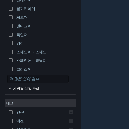
불가리아어
체코어
덴마크어
독일어
영어
스페인어 - 스페인
스페인어 - 중남미
그리스어
언어 환경 설정 관리
태그
© Valve Corporation. 모든 권리 보유. 모든 상표는 미국
전략
및 기타 국가에서 각각 해당 소유자의 재산입니다.
개인정
보 처리방침
|
법적 고지
|
접근성
|
Steam 이용 약관
|
환불
|
쿠키
액션