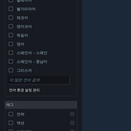
불가리아어
체코어
덴마크어
독일어
영어
스페인어 - 스페인
스페인어 - 중남미
그리스어
언어 환경 설정 관리
태그
© Valve Corporation. 모든 권리 보유. 모든 상표는 미국
전략
및 기타 국가에서 각각 해당 소유자의 재산입니다.
개인정
보 처리방침
|
법적 고지
|
접근성
|
Steam 이용 약관
|
환불
|
쿠키
액션