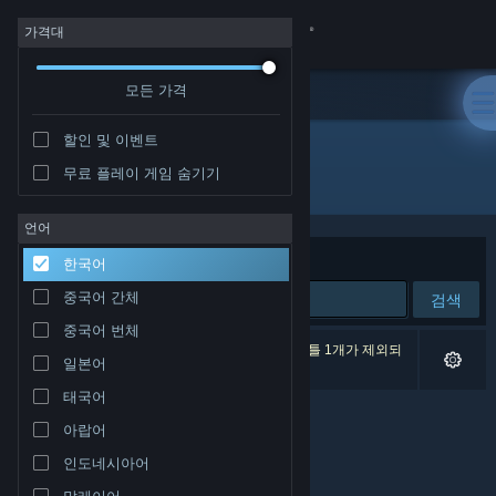
로그인
가격대
모든 가격
상점
할인 및 이벤트
커뮤니티
무료 플레이 게임 숨기기
개발자: Multitool Studios
정보
언어
정렬 기준
연관성
한국어
지원
중국어 간체
검색
중국어 번체
언어 변경
검색 결과가 0개 있습니다. 환경 설정에 따라 타이틀 1개가 제외되
일본어
었습니다.
Steam 모바일 앱 다운로드
태국어
아랍어
PC 웹사이트 보기
인도네시아어
말레이어