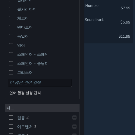
The Planet Crafter - Planet Humble
$7.99
불가리아어
체코어
The Planet Crafter Original Soundtrack
$5.99
덴마크어
Abracadabrew
독일어
$11.99
영어
스페인어 - 스페인
스페인어 - 중남미
그리스어
언어 환경 설정 관리
태그
© Valve Corporation. 모든 권리 보유. 모든 상표는 미국
협동
4
및 기타 국가에서 각각 해당 소유자의 재산입니다.
개인정
보 처리방침
|
법적 고지
|
접근성
|
Steam 이용 약관
|
환불
|
쿠키
어드벤처
3