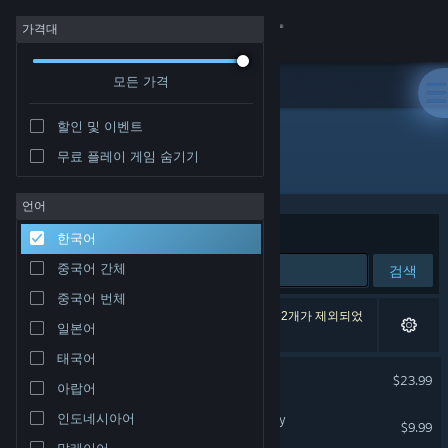
로그인
가격대
모든 가격
상점
할인 및 이벤트
커뮤니티
무료 플레이 게임 숨기기
개발자: Miju Games
정보
언어
정렬 기준
연관성
한국어
지원
중국어 간체
검색
중국어 번체
언어 변경
검색 결과가 5개 있습니다. 환경 설정에 따라 게임 2개가 제외되었
일본어
습니다.
Steam 모바일 앱 다운로드
태국어
The Planet Crafter
$23.99
아랍어
PC 웹사이트 보기
인도네시아어
The Planet Crafter - Toxicity
$9.99
말레이어