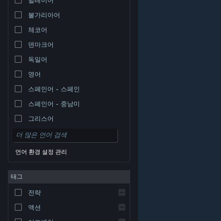
불가리아어
체코어
덴마크어
독일어
영어
스페인어 - 스페인
스페인어 - 중남미
그리스어
언어 환경 설정 관리
태그
© Valve Corporation. 모든 권리 보유. 모든 상표는 미국
전략
및 기타 국가에서 각각 해당 소유자의 재산입니다.
개인정
보 처리방침
|
법적 고지
|
접근성
|
Steam 이용 약관
|
환불
|
쿠키
액션