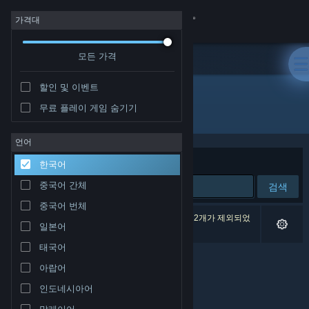
로그인
가격대
모든 가격
상점
할인 및 이벤트
커뮤니티
무료 플레이 게임 숨기기
개발자: MadoWorks
정보
언어
정렬 기준
연관성
한국어
지원
중국어 간체
검색
중국어 번체
언어 변경
검색 결과가 0개 있습니다. 환경 설정에 따라 게임 2개가 제외되었
일본어
습니다.
Steam 모바일 앱 다운로드
태국어
아랍어
PC 웹사이트 보기
인도네시아어
말레이어